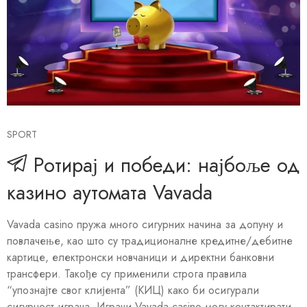
SPORT
Ротирај и победи: најбоље од
казино аутомата Vavada
Vavada casino пружа много сигурних начина за допуну и
повлачење, као што су традиционалне кредитне/дебитне
картице, електронски новчаници и директни банковни
трансфери. Такође су применили строга правила
“упознајте свог клијента” (КИЦ) како би осигурали
сигурност играча. Играчи Vavada casino могу контактирати