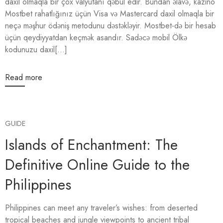
daxil olmaqla bir çox valyutanı qəbul edir. Bundan əlavə, kazino
Mostbet rahatlığınız üçün Visa və Mastercard daxil olmaqla bir
neçə məşhur ödəniş metodunu dəstəkləyir. Mostbet-də bir hesab
üçün qeydiyyatdan keçmək asandır. Sadəcə mobil Ölkə
kodunuzu daxil[...]
Read more
GUIDE
Islands of Enchantment: The
Definitive Online Guide to the
Philippines
Philippines can meet any traveler’s wishes: from deserted
tropical beaches and jungle viewpoints to ancient tribal