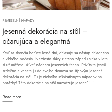
REMESELNÉ NÁPADY
Jesenná dekorácia na stôl –
očarujúca a elegantná
Keď sa skončia horúce letné dni, ohlasuje sa nástup chladného
a vlhkého počasia. Namiesto slávy zlatého západu slnka v lete
si už môžete užívať nádheru jesenných farieb. Privítajte jeseň
srdečne a vneste ju do svojho domova so štýlovým Jesenná
dekorácia na stôl. Tu je niekoľko inšpiratívnych nápadov na
obrázky! Táto dekorácia na stôl navodzuje jesennú[...]
Read more