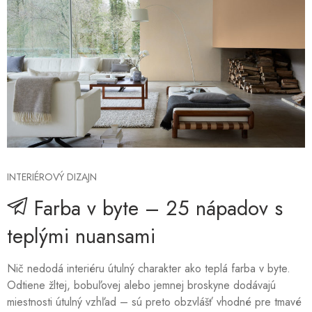
INTERIÉROVÝ DIZAJN
Farba v byte – 25 nápadov s
teplými nuansami
Nič nedodá interiéru útulný charakter ako teplá farba v byte.
Odtiene žltej, bobuľovej alebo jemnej broskyne dodávajú
miestnosti útulný vzhľad – sú preto obzvlášť vhodné pre tmavé