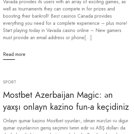
Vavada provides its users with an array of exciting games, as
well as tournaments they can compete in for prizes and
boosting their bankroll! Best casinos Canada provides
everything you need for a complete experience – plus more!
Start playing today in Vavada casino online – New gamers
must provide an email address or phone[...]
Read more
SPORT
Mostbet Azerbaijan Magic: ən
yaxşı onlayn kazino fun-a keçidiniz
Onlayn qumar kazino Mostbet oyunları, idman mərcləri və digər
qumar oyunlarının geniş seçimini təmin edir və ABŞ dolları da