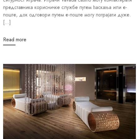
представника корисничке службе путем ћаскања или е-
поште, док одговори путем е-поште могу потрајати дуже.
[...]
Read more