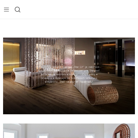
Elegantný Sedacia súprava „Star Lit“ je návrhom
spoločnosti Baldessari e Baldessari pre Starpool.
Jeho jemné kontúry a krivky prinášajú pokoj a
relaxáciu a vyžarujú do miestnosti veľkorysú
eleganciu. Stačí sa pozrieť na obrázky!