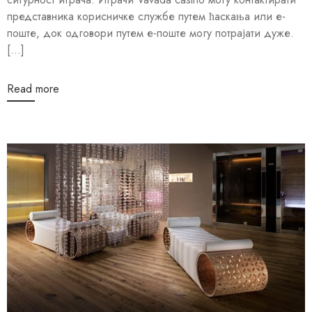
представника корисничке службе путем ћаскања или е-
поште, док одговори путем е-поште могу потрајати дуже.
[...]
Read more