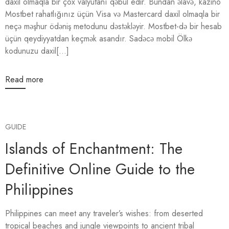
daxil olmaqla bir çox valyutanı qəbul edir. Bundan əlavə, kazino
Mostbet rahatlığınız üçün Visa və Mastercard daxil olmaqla bir
neçə məşhur ödəniş metodunu dəstəkləyir. Mostbet-də bir hesab
üçün qeydiyyatdan keçmək asandır. Sadəcə mobil Ölkə
kodunuzu daxil[...]
Read more
GUIDE
Islands of Enchantment: The
Definitive Online Guide to the
Philippines
Philippines can meet any traveler’s wishes: from deserted
tropical beaches and jungle viewpoints to ancient tribal