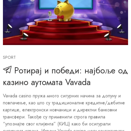
SPORT
Ротирај и победи: најбоље од
казино аутомата Vavada
Vavada casino пружа много сигурних начина за допуну и
повлачење, као што су традиционалне кредитне/дебитне
картице, електронски новчаници и директни банковни
трансфери. Такође су применили строга правила
“упознајте свог клијента” (КИЦ) како би осигурали
сигурност играча. Играчи Vavada casino могу контактирати