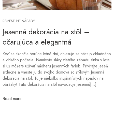
REMESELNÉ NÁPADY
Jesenná dekorácia na stôl –
očarujúca a elegantná
Keď sa skončia horúce letné dni, ohlasuje sa nástup chladného
a vlhkého počasia. Namiesto slávy zlatého západu slnka v lete
si už môžete užívať nádheru jesenných farieb. Privítajte jeseň
srdečne a vneste ju do svojho domova so štýlovým Jesenná
dekorácia na stôl. Tu je niekoľko inšpiratívnych nápadov na
obrázky! Táto dekorácia na stôl navodzuje jesennú[...]
Read more