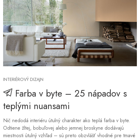
INTERIÉROVÝ DIZAJN
Farba v byte – 25 nápadov s
teplými nuansami
Nič nedodá interiéru útulný charakter ako teplá farba v byte.
Odtiene žltej, bobuľovej alebo jemnej broskyne dodávajú
miestnosti útulný vzhľad – sú preto obzvlášť vhodné pre tmavé