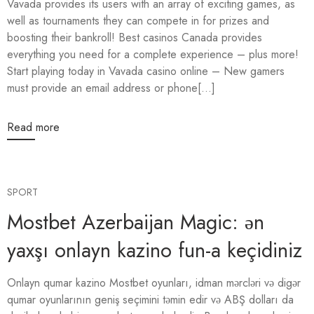
Vavada provides its users with an array of exciting games, as
well as tournaments they can compete in for prizes and
boosting their bankroll! Best casinos Canada provides
everything you need for a complete experience – plus more!
Start playing today in Vavada casino online – New gamers
must provide an email address or phone[...]
Read more
SPORT
Mostbet Azerbaijan Magic: ən
yaxşı onlayn kazino fun-a keçidiniz
Onlayn qumar kazino Mostbet oyunları, idman mərcləri və digər
qumar oyunlarının geniş seçimini təmin edir və ABŞ dolları da