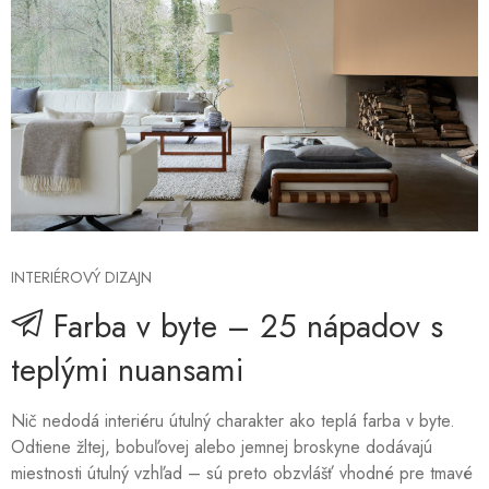
INTERIÉROVÝ DIZAJN
Farba v byte – 25 nápadov s
teplými nuansami
Nič nedodá interiéru útulný charakter ako teplá farba v byte.
Odtiene žltej, bobuľovej alebo jemnej broskyne dodávajú
miestnosti útulný vzhľad – sú preto obzvlášť vhodné pre tmavé