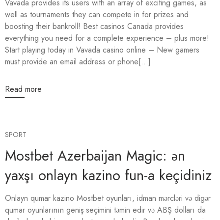
Vavada provides its users with an array of exciting games, as
well as tournaments they can compete in for prizes and
boosting their bankroll! Best casinos Canada provides
everything you need for a complete experience – plus more!
Start playing today in Vavada casino online – New gamers
must provide an email address or phone[...]
Read more
SPORT
Mostbet Azerbaijan Magic: ən
yaxşı onlayn kazino fun-a keçidiniz
Onlayn qumar kazino Mostbet oyunları, idman mərcləri və digər
qumar oyunlarının geniş seçimini təmin edir və ABŞ dolları da