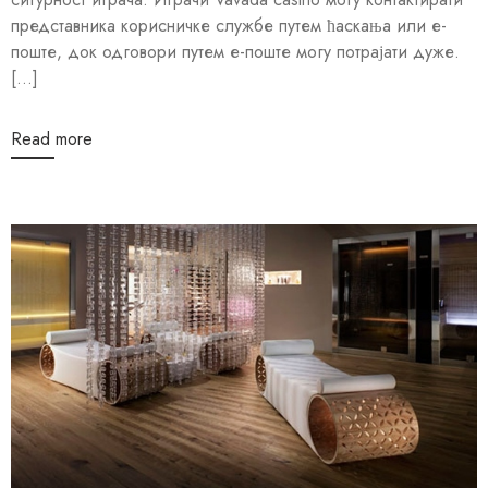
представника корисничке службе путем ћаскања или е-
поште, док одговори путем е-поште могу потрајати дуже.
[...]
Read more