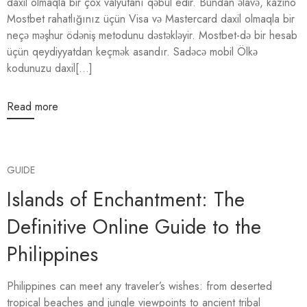
daxil olmaqla bir çox valyutanı qəbul edir. Bundan əlavə, kazino
Mostbet rahatlığınız üçün Visa və Mastercard daxil olmaqla bir
neçə məşhur ödəniş metodunu dəstəkləyir. Mostbet-də bir hesab
üçün qeydiyyatdan keçmək asandır. Sadəcə mobil Ölkə
kodunuzu daxil[...]
Read more
GUIDE
Islands of Enchantment: The
Definitive Online Guide to the
Philippines
Philippines can meet any traveler’s wishes: from deserted
tropical beaches and jungle viewpoints to ancient tribal