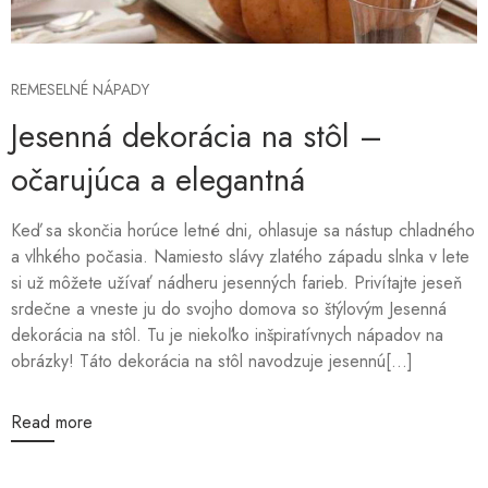
REMESELNÉ NÁPADY
Jesenná dekorácia na stôl –
očarujúca a elegantná
Keď sa skončia horúce letné dni, ohlasuje sa nástup chladného
a vlhkého počasia. Namiesto slávy zlatého západu slnka v lete
si už môžete užívať nádheru jesenných farieb. Privítajte jeseň
srdečne a vneste ju do svojho domova so štýlovým Jesenná
dekorácia na stôl. Tu je niekoľko inšpiratívnych nápadov na
obrázky! Táto dekorácia na stôl navodzuje jesennú[...]
Read more