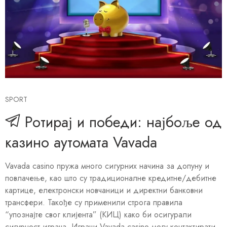
SPORT
Ротирај и победи: најбоље од
казино аутомата Vavada
Vavada casino пружа много сигурних начина за допуну и
повлачење, као што су традиционалне кредитне/дебитне
картице, електронски новчаници и директни банковни
трансфери. Такође су применили строга правила
“упознајте свог клијента” (КИЦ) како би осигурали
сигурност играча. Играчи Vavada casino могу контактирати