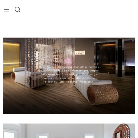
Elegantný Sedacia súprava „Star Lit“ je návrhom
spoločnosti Baldessari e Baldessari pre Starpool.
Jeho jemné kontúry a krivky prinášajú pokoj a
relaxáciu a vyžarujú do miestnosti veľkorysú
eleganciu. Stačí sa pozrieť na obrázky!