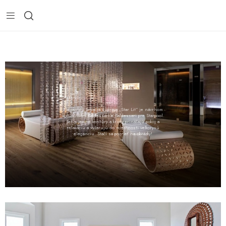
Elegantný Sedacia súprava „Star Lit“ je návrhom
spoločnosti Baldessari e Baldessari pre Starpool.
Jeho jemné kontúry a krivky prinášajú pokoj a
relaxáciu a vyžarujú do miestnosti veľkorysú
eleganciu. Stačí sa pozrieť na obrázky!