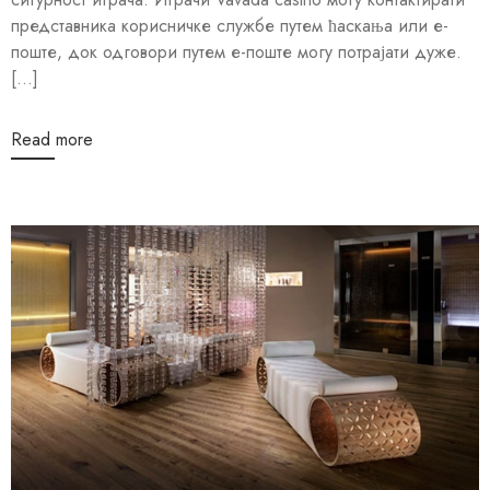
представника корисничке службе путем ћаскања или е-
поште, док одговори путем е-поште могу потрајати дуже.
[...]
Read more