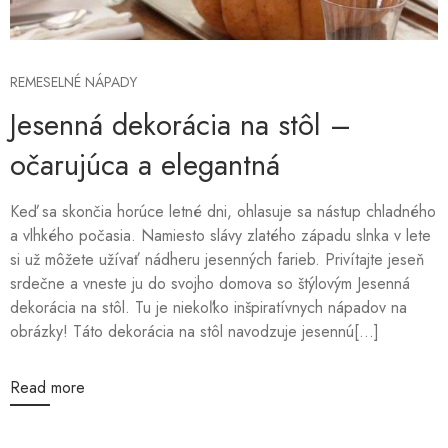
REMESELNÉ NÁPADY
Jesenná dekorácia na stôl –
očarujúca a elegantná
Keď sa skončia horúce letné dni, ohlasuje sa nástup chladného
a vlhkého počasia. Namiesto slávy zlatého západu slnka v lete
si už môžete užívať nádheru jesenných farieb. Privítajte jeseň
srdečne a vneste ju do svojho domova so štýlovým Jesenná
dekorácia na stôl. Tu je niekoľko inšpiratívnych nápadov na
obrázky! Táto dekorácia na stôl navodzuje jesennú[...]
Read more