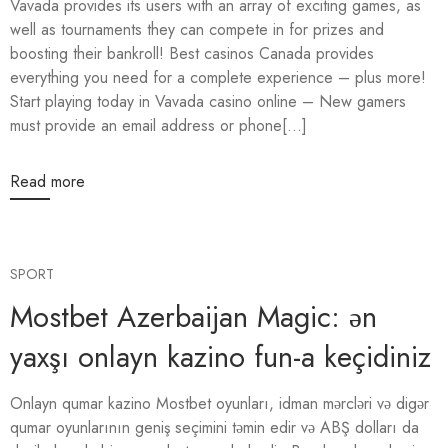
Vavada provides its users with an array of exciting games, as
well as tournaments they can compete in for prizes and
boosting their bankroll! Best casinos Canada provides
everything you need for a complete experience – plus more!
Start playing today in Vavada casino online – New gamers
must provide an email address or phone[...]
Read more
SPORT
Mostbet Azerbaijan Magic: ən
yaxşı onlayn kazino fun-a keçidiniz
Onlayn qumar kazino Mostbet oyunları, idman mərcləri və digər
qumar oyunlarının geniş seçimini təmin edir və ABŞ dolları da