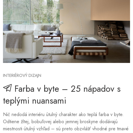
INTERIÉROVÝ DIZAJN
Farba v byte – 25 nápadov s
teplými nuansami
Nič nedodá interiéru útulný charakter ako teplá farba v byte.
Odtiene žltej, bobuľovej alebo jemnej broskyne dodávajú
miestnosti útulný vzhľad – sú preto obzvlášť vhodné pre tmavé