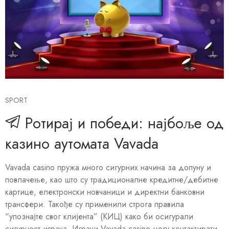
SPORT
Ротирај и победи: најбоље од
казино аутомата Vavada
Vavada casino пружа много сигурних начина за допуну и
повлачење, као што су традиционалне кредитне/дебитне
картице, електронски новчаници и директни банковни
трансфери. Такође су применили строга правила
“упознајте свог клијента” (КИЦ) како би осигурали
сигурност играча. Играчи Vavada casino могу контактирати