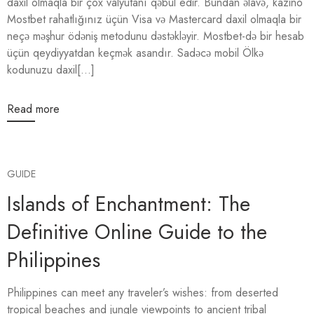
daxil olmaqla bir çox valyutanı qəbul edir. Bundan əlavə, kazino
Mostbet rahatlığınız üçün Visa və Mastercard daxil olmaqla bir
neçə məşhur ödəniş metodunu dəstəkləyir. Mostbet-də bir hesab
üçün qeydiyyatdan keçmək asandır. Sadəcə mobil Ölkə
kodunuzu daxil[...]
Read more
GUIDE
Islands of Enchantment: The
Definitive Online Guide to the
Philippines
Philippines can meet any traveler’s wishes: from deserted
tropical beaches and jungle viewpoints to ancient tribal