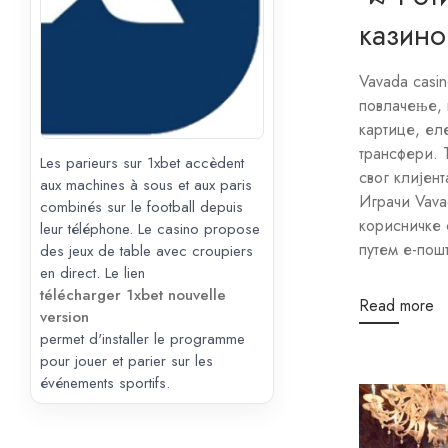
Играчи Vava
корисничке 
путем е-пошт
Read more
Les parieurs sur 1xbet accèdent
aux machines à sous et aux paris
combinés sur le football depuis
leur téléphone. Le casino propose
des jeux de table avec croupiers
en direct. Le lien
télécharger 1xbet nouvelle
version
permet d'installer le programme
pour jouer et parier sur les
événements sportifs.