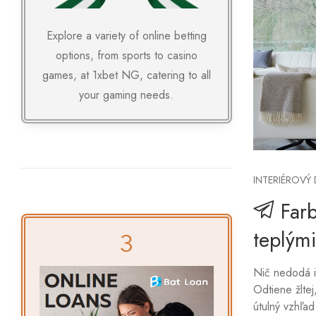
Explore a variety of online betting
options, from sports to casino
games, at
1xbet NG
, catering to all
your gaming needs.
INTERIÉROVÝ 
Far
teplým
Nič nedodá in
Odtiene žlte
útulný vzhľa