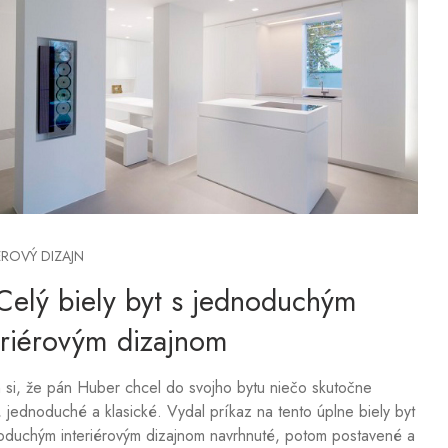
ÉROVÝ DIZAJN
Celý biely byt s jednoduchým
eriérovým dizajnom
 si, že pán Huber chcel do svojho bytu niečo skutočne
 jednoduché a klasické. Vydal príkaz na tento úplne biely byt
oduchým interiérovým dizajnom navrhnuté, potom postavené a