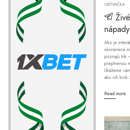
OBÝVAČKA
Živ
nápady
Ako je inter
okorenená ma
poznajú trik 
preplnenou m
Ukážeme vám 
ako ich krok 
Read more