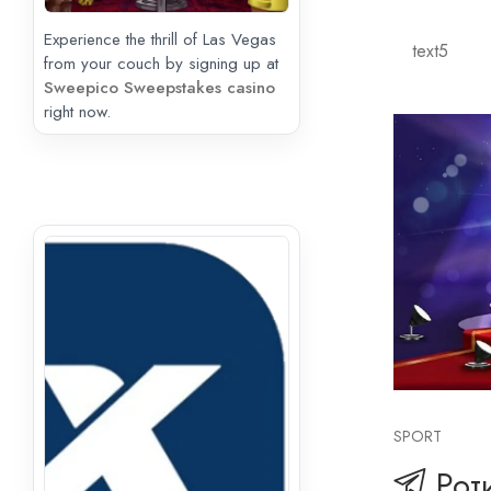
Experience the thrill of Las Vegas
from your couch by signing up at
Sweepico Sweepstakes casino
right now.
SPORT
Рот
казино
Vavada casi
повлачење, 
картице, ел
трансфери. 
свог клијен