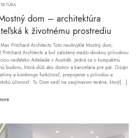
TEKTÚRA
Mostný dom – architektúra
ateľská k životnému prostrediu
 Max Pritchard Architects Toto neobvyklé Mostný dom,
l Pritchard Architects a bol založený medzi divokou prírodnou
ciou neďaleko Adelaide v Austrálii. Jedná sa o kompaktnú
ú budovu, ktorá slúži ako domov a kancelária pre pár. Dizajn
vatívny a kombinuje funkčnosť, prepojenie s prírodou a
tickú účinnosť. To Dom sedí na zaujímavom teréne, ktorý[...]
more