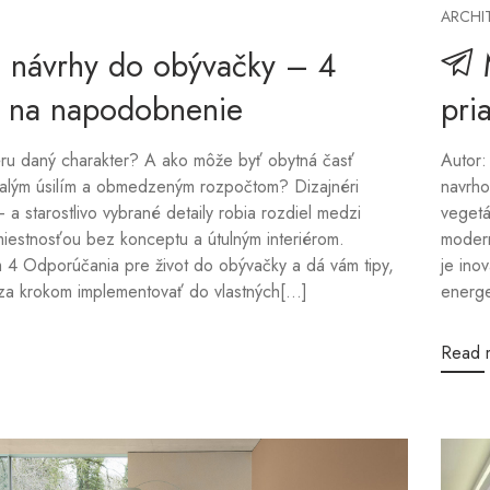
ARCHI
é návrhy do obývačky – 4
 na napodobnenie
pri
iéru daný charakter? A ako môže byť obytná časť
Autor:
lým úsilím a obmedzeným rozpočtom? Dizajnéri
navrho
– a starostlivo vybrané detaily robia rozdiel medzi
vegetá
iestnosťou bez konceptu a útulným interiérom.
modern
4 Odporúčania pre život do obývačky a dá vám tipy,
je ino
za krokom implementovať do vlastných[...]
energe
Read 