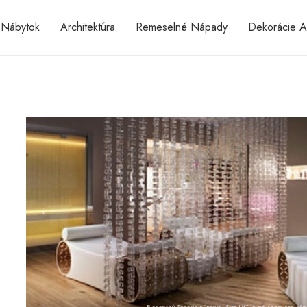
Nábytok
Architektúra
Remeselné Nápady
Dekorácie A
Elegantný Sedacia súprava „Star Lit“ je návrhom spoločn