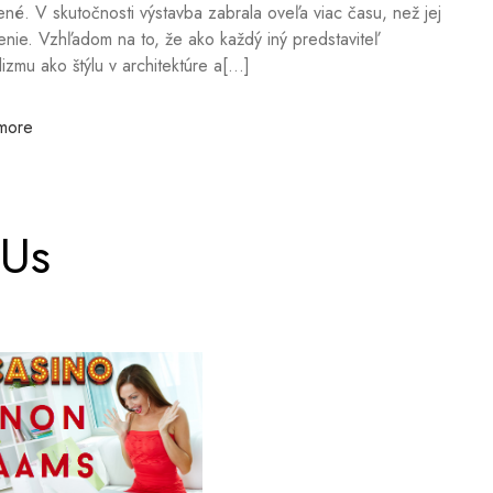
ené. V skutočnosti výstavba zabrala oveľa viac času, než jej
enie. Vzhľadom na to, že ako každý iný predstaviteľ
izmu ako štýlu v architektúre a[...]
more
 Us
text4