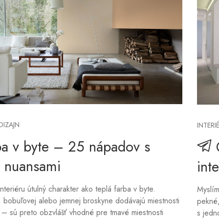
DIZAJN
INTERI
ba v byte – 25 nápadov s
i nuansami
int
teriéru útulný charakter ako teplá farba v byte.
Myslím
j, bobuľovej alebo jemnej broskyne dodávajú miestnosti
pekné,
d – sú preto obzvlášť vhodné pre tmavé miestnosti
s jedn