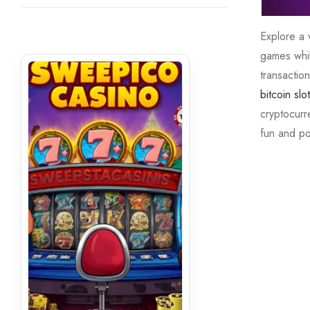
Explore a v
games whil
transaction
bitcoin slo
cryptocurre
fun and po
text5