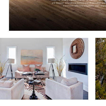
pre Starpool. Jeho jemné kontúry a krivky prinášajú poko
miestnosti veľkorysú eleganciu. Stačí sa poz