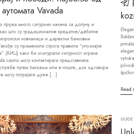
vytvár
da casino могу контактирати представника
pôvodn
службе путем ћаскања или е-поште, док одговори
špičko
е могу потрајати дуже.[...]
Read 
GUIDE
Unl
Sma
Bali p
the ful
market
variou
one wi