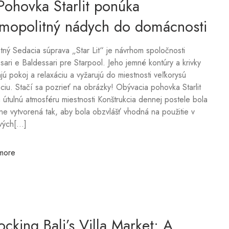
a útulnú atmosféru miestnosti Konštrukcia dennej postele bola
e vytvorená tak, aby bola obzvlášť vhodná na použitie v
vých[...]
more
ocking Bali’s Villa Market: A
rt Investor’s Handbook
roperty management provide an effective means of unlocking
l potential of your villa investment, with services including
ing, customer service and property management. There are
s villa management companies to choose from but the ideal
ll depend on your goals. Bali property management focus on