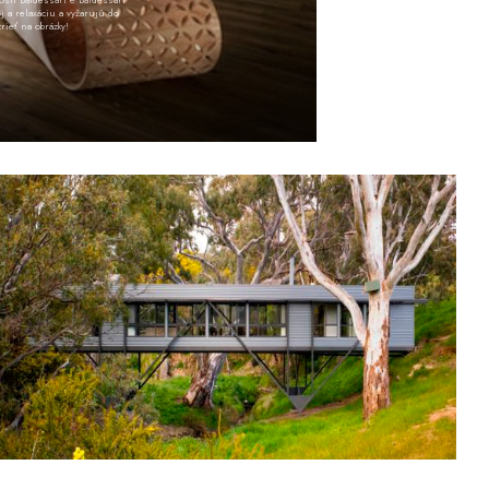
j a relaxáciu a vyžarujú do
rieť na obrázky!