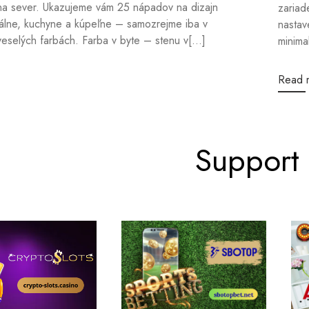
na sever. Ukazujeme vám 25 nápadov na dizajn
zariad
álne, kuchyne a kúpeľne – samozrejme iba v
nastav
eselých farbách. Farba v byte – stenu v[...]
minimal
Read 
Support