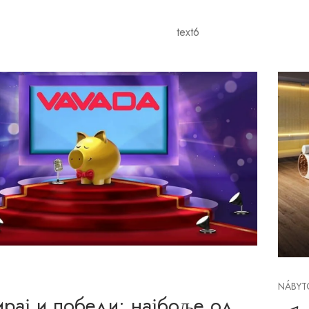
NÁBYT
ирај и победи: најбоље од
 аутомата Vavada
koz
no пружа много сигурних начина за допуну и
Elegan
као што су традиционалне кредитне/дебитне
Baldes
ектронски новчаници и директни банковни
prináš
Такође су применили строга правила “упознајте
elegan
та” (КИЦ) како би осигурали сигурност играча.