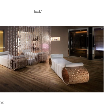
OK
Pohovka Starlit ponúka
mopolitný nádych do domácnosti
tný Sedacia súprava „Star Lit“ je návrhom spoločnosti
sari e Baldessari pre Starpool. Jeho jemné kontúry a krivky
ajú pokoj a relaxáciu a vyžarujú do miestnosti veľkorysú
ciu. Stačí sa pozrieť na obrázky! Obývacia pohovka Starlit