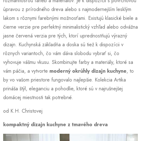
rozmanitosťou farieb a materiálov. Je k dispozícii s povrchovou
úpravou z prírodného dreva alebo s najmodernejším lesklým
lakom s rôznymi farebnými možnosťami. Existujú klasické biele a
čierne verzie pre perfektný minimalistický vzhľad alebo odvážna
jasne červená verzia pre tých, ktorí uprednostňujú výrazný
dizajn. Kuchynská základňa a doska sú tiež k dispozícii v
rôznych variantoch, čo vám dáva slobodu vybrať si, čo
vyhovuje vášmu vkusu. Skombinujte farby a materiály, ktoré sa
vám páčia, a vytvorte
moderný okrúhly dizajn kuchyne
, to
by vo vašom priestore fungovalo najlepšie. Kolekcia Artika
prináša štýl, eleganciu a pohodlie, ktoré sú v najrušnejšej
domácej miestnosti tak potrebné.
od K.H. Christovej
kompaktný dizajn kuchyne z tmavého dreva