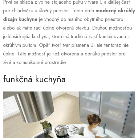
Prvá sa skladá z voľne stojaceho pultu v tvare U a ďalšej časti
pre chladničku a úložný priestor. Tento druh
moderný okrúhly
dizajn kuchyne
je vhodný do malého obytného priestoru
alebo ak máte radi úplne otvorenú stavbu. Druhou možnosťou
je klasickejšia kuchyňa, ktorá má tradičnú časť kombinovanú s
okrúhlym pultom. Opäť tvorí tvar písmena U, ale tentoraz nie
úplne. Táto možnosť je tiež otvorená a ponúka priestor pre
živé a komunikačné prostredie.
funkčná kuchyňa