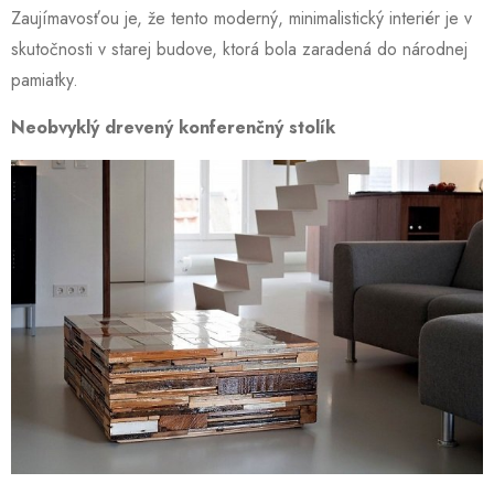
Zaujímavosťou je, že tento moderný, minimalistický interiér je v
skutočnosti v starej budove, ktorá bola zaradená do národnej
pamiatky.
Neobvyklý drevený konferenčný stolík