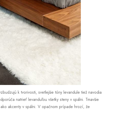
udzujú k tvorivosti, svetlejšie tóny levandule tiež navodia
porúča natrieť levanduľou všetky steny v spálni. Tmavšie
a ako akcenty v spálni. V opačnom prípade hrozí, že