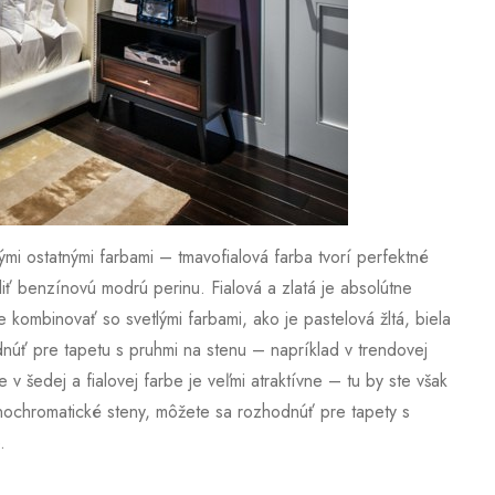
mi ostatnými farbami – tmavofialová farba tvorí perfektné
iť benzínovú modrú perinu. Fialová a zlatá je absolútne
 kombinovať so svetlými farbami, ako je pastelová žltá, biela
úť pre tapetu s pruhmi na stenu – napríklad v trendovej
 v šedej a fialovej farbe je veľmi atraktívne – tu by ste však
onochromatické steny, môžete sa rozhodnúť pre tapety s
.