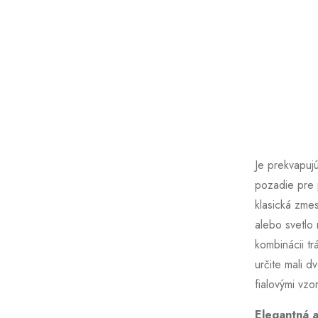
Je prekvapuj
pozadie pre 
klasická zmes
alebo svetlo
kombinácii tr
určite mali 
fialovými vzo
Elegantná 