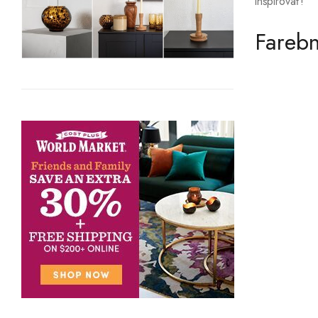
inšpirovať!
Farebn