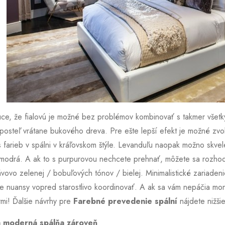
úce, že fialovú je možné bez problémov kombinovať s takmer všetký
posteľ vrátane bukového dreva. Pre ešte lepší efekt je možné zvol
 farieb v spálni v kráľovskom štýle. Levanduľu naopak možno skvele
 modrá. A ak to s purpurovou nechcete prehnať, môžete sa rozhodn
ávovo zelenej / bobuľových tónov / bielej. Minimalistické zariadenie
dve nuansy vopred starostlivo koordinovať. A ak sa vám nepáčia m
rmi! Ďalšie návrhy pre
Farebné prevedenie spální
nájdete nižšie
a moderná spálňa zároveň