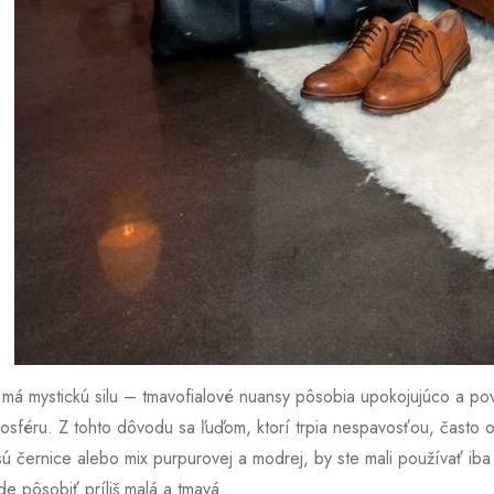
 má mystickú silu – tmavofialové nuansy pôsobia upokojujúco a povzb
sféru. Z tohto dôvodu sa ľuďom, ktorí trpia nespavosťou, často od
sú černice alebo mix purpurovej a modrej, by ste mali používať ib
e pôsobiť príliš malá a tmavá.