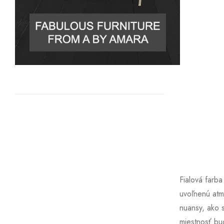
Fialová farba
uvoľnenú atmo
nuansy, ako 
miestnosť bud