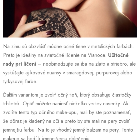
Na zimu sú obzvlášť módne očné tiene v metalických farbách.
Preto je ideálny na sviatočné líčenie na Vianoce.
Užitočné
rady pri líčení
– neobmedzujte sa iba na zlato a striebro, ale
vyskúšajte aj kovové nuansy v smaragdovej, purpurovej alebo
tyrkysovej farbe.
Ďalším variantom je zvoliť očný tieň, ktorý obsahuje čiastočky
trblietok. Opäť môžete naniesť niekoľko vrstiev riasenky. Ak
zvolíte tento typ očného make-upu, mali by ste poznamenať,
že dôraz je kladený na oči a preto by ste mali na pery zvoliť
jemnejšiu farbu. Na to je vhodný jemný balzam na pery. Tento
makeup sa hodí k jemnejšiemu oblečeniu.