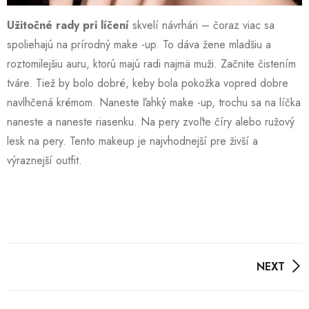
Užitočné rady pri líčení
skvelí návrhári – čoraz viac sa
spoliehajú na prírodný make -up. To dáva žene mladšiu a
roztomilejšiu auru, ktorú majú radi najmä muži. Začnite čistením
tváre. Tiež by bolo dobré, keby bola pokožka vopred dobre
navlhčená krémom. Naneste ľahký make -up, trochu sa na líčka
naneste a naneste riasenku. Na pery zvoľte číry alebo ružový
lesk na pery. Tento makeup je najvhodnejší pre živší a
výraznejší outfit.
NEXT
Post