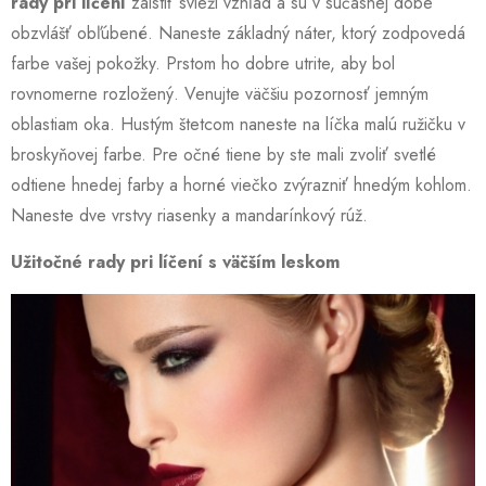
rady pri líčení
zaistiť svieži vzhľad a sú v súčasnej dobe
obzvlášť obľúbené. Naneste základný náter, ktorý zodpovedá
farbe vašej pokožky. Prstom ho dobre utrite, aby bol
rovnomerne rozložený. Venujte väčšiu pozornosť jemným
oblastiam oka. Hustým štetcom naneste na líčka malú ružičku v
broskyňovej farbe. Pre očné tiene by ste mali zvoliť svetlé
odtiene hnedej farby a horné viečko zvýrazniť hnedým kohlom.
Naneste dve vrstvy riasenky a mandarínkový rúž.
Užitočné rady pri líčení s väčším leskom