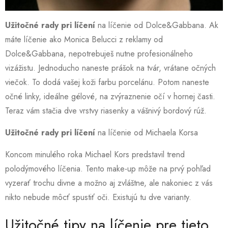
Užitočné rady pri líčení
na líčenie od Dolce&Gabbana. Ak
máte líčenie ako Monica Belucci z reklamy od
Dolce&Gabbana, nepotrebuješ nutne profesionálneho
vizážistu. Jednoducho naneste prášok na tvár, vrátane očných
viečok. To dodá vašej koži farbu porcelánu. Potom naneste
očné linky, ideálne gélové, na zvýraznenie očí v hornej časti.
Teraz vám stačia dve vrstvy riasenky a vášnivý bordový rúž.
Užitočné rady pri líčení
na líčenie od Michaela Korsa
Koncom minulého roka Michael Kors predstavil trend
polodýmového líčenia. Tento make-up môže na prvý pohľad
vyzerať trochu divne a možno aj zvláštne, ale nakoniec z vás
nikto nebude môcť spustiť oči. Existujú tu dve varianty.
Užitočné tipy na líčenie pre tieto