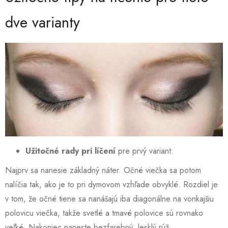
dve varianty
Užitočné rady pri líčení
pre prvý variant:
Najprv sa nanesie základný náter. Očné viečka sa potom
nalíčia tak, ako je to pri dymovom vzhľade obvyklé. Rozdiel je
v tom, že očné tiene sa nanášajú iba diagonálne na vonkajšiu
polovicu viečka, takže svetlé a tmavé polovice sú rovnako
veľké. Nakoniec naneste bezfarebný, lesklý rúž.