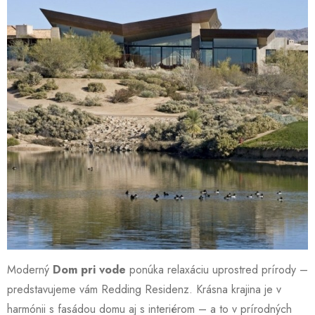
Moderný
Dom pri vode
ponúka relaxáciu uprostred prírody –
predstavujeme vám Redding Residenz. Krásna krajina je v
harmónii s fasádou domu aj s interiérom – a to v prírodných