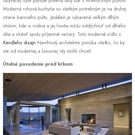
obývacej izbe plynule prilieha dlhý bar s mramorovým pultom.
Moderná rohová kuchyňa so všetkým potrebným je na druhej
strane barového pultu. Jedáleň je vybavená veľkým dlhým
stolom, kde si rodina a jej hostia môžu oddýchnuť od dlhého
dňa a stráviť spolu príjemné večery. Toto moderné sídlo z
Kendleho dizajn
Navrhnutý architektmi ponúka všetko, čo by
ste od modernej a luxusnej vily mohli chcieť.
Útulné posedenie pred krbom