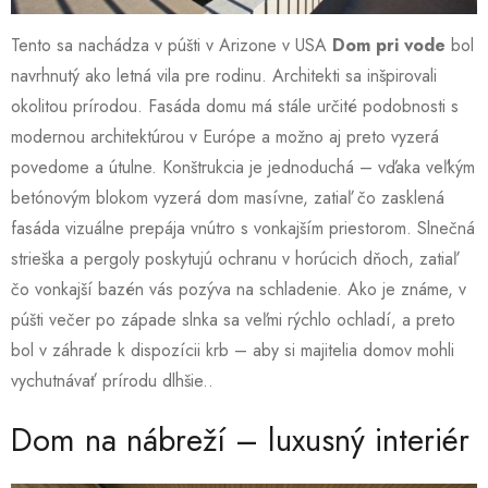
Tento sa nachádza v púšti v Arizone v USA
Dom pri vode
bol
navrhnutý ako letná vila pre rodinu. Architekti sa inšpirovali
okolitou prírodou. Fasáda domu má stále určité podobnosti s
modernou architektúrou v Európe a možno aj preto vyzerá
povedome a útulne. Konštrukcia je jednoduchá – vďaka veľkým
betónovým blokom vyzerá dom masívne, zatiaľ čo zasklená
fasáda vizuálne prepája vnútro s vonkajším priestorom. Slnečná
strieška a pergoly poskytujú ochranu v horúcich dňoch, zatiaľ
čo vonkajší bazén vás pozýva na schladenie. Ako je známe, v
púšti večer po západe slnka sa veľmi rýchlo ochladí, a preto
bol v záhrade k dispozícii krb – aby si majitelia domov mohli
vychutnávať prírodu dlhšie..
Dom na nábreží – luxusný interiér