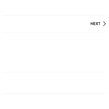
NEXT
Post
navigation